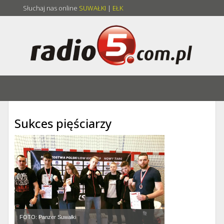
Słuchaj nas online
SUWAŁKI
|
EŁK
Sukces pięściarzy
FOTO: Panzer Suwałki