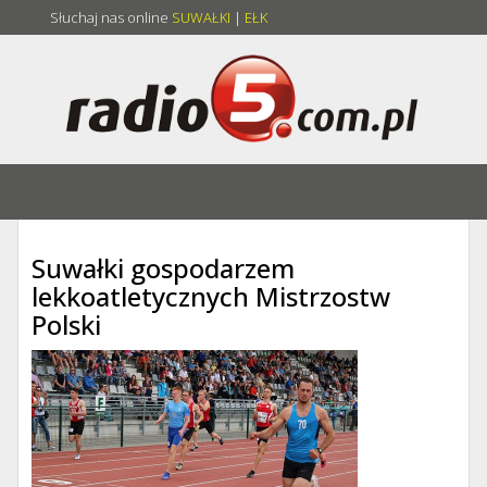
Słuchaj nas online
SUWAŁKI
|
EŁK
Suwałki gospodarzem
lekkoatletycznych Mistrzostw
Polski