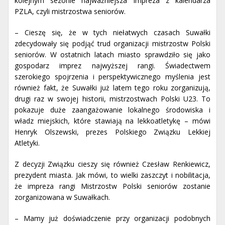
kolejnym sezonie najważniejsza impreza z kalendarza
PZLA, czyli mistrzostwa seniorów.
– Cieszę się, że w tych niełatwych czasach Suwałki
zdecydowały się podjąć trud organizacji mistrzostw Polski
seniorów. W ostatnich latach miasto sprawdziło się jako
gospodarz imprez najwyższej rangi. Świadectwem
szerokiego spojrzenia i perspektywicznego myślenia jest
również fakt, że Suwałki już latem tego roku zorganizują,
drugi raz w swojej historii, mistrzostwach Polski U23. To
pokazuje duże zaangażowanie lokalnego środowiska i
władz miejskich, które stawiają na lekkoatletykę – mówi
Henryk Olszewski, prezes Polskiego Związku Lekkiej
Atletyki.
Z decyzji Związku cieszy się również Czesław Renkiewicz,
prezydent miasta. Jak mówi, to wielki zaszczyt i nobilitacja,
że impreza rangi Mistrzostw Polski seniorów zostanie
zorganizowana w Suwałkach.
– Mamy już doświadczenie przy organizacji podobnych