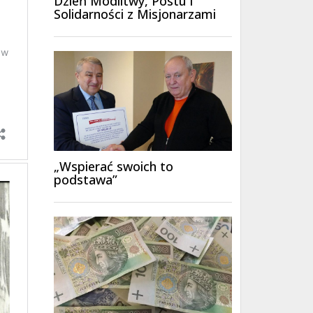
Dzień Modlitwy, Postu i
Solidarności z Misjonarzami
„Wspierać swoich to
podstawa”