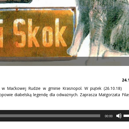
24.
iej w Maćkowej Rudzie w gminie Krasnopol. W piątek (26.10.18)
opowie diabelską legendę dla odważnych. Zaprasza Małgorzata Filas
Uż
str
00:00
do
gór