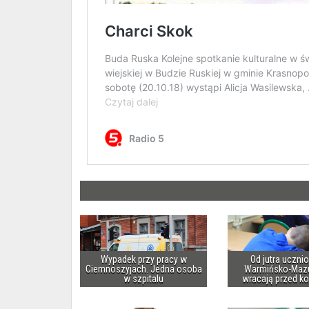
Wypadek przy pracy w
Od jutra uczni
Ciemnoszyjach. Jedna osoba
Warmińsko-Maz
w szpitalu
wracają przed k