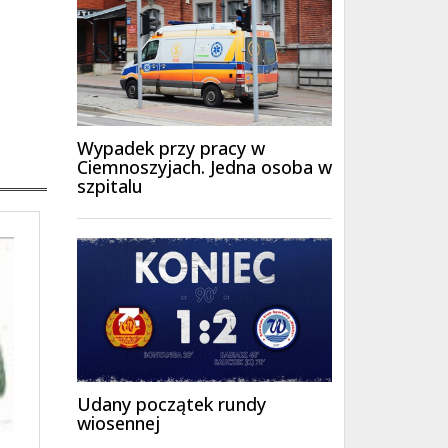
u
y
ększyć
iejszyć
śność.
Wypadek przy pracy w
Ciemnoszyjach. Jedna osoba w
szpitalu
Udany początek rundy
wiosennej