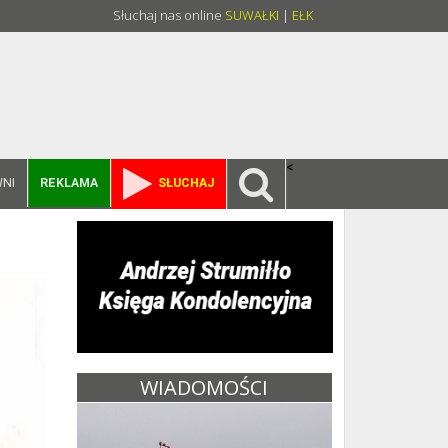
Słuchaj nas online
SUWAŁKI
|
EŁK
<
NI
REKLAMA
SŁUCHAJ
WIADOMOŚCI