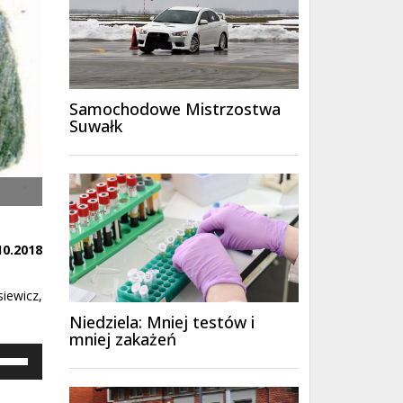
Samochodowe Mistrzostwa
Suwałk
10.2018
iewicz,
Niedziela: Mniej testów i
mniej zakażeń
ywaj
załek
y/do