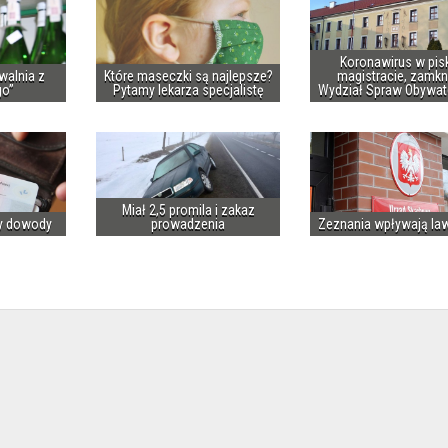
Koronawirus w pis
walnia z
Które maseczki są najlepsze?
magistracie, zamkn
go”
Pytamy lekarza specjalistę
Wydział Spraw Obywat
Miał 2,5 promila i zakaz
y dowody
prowadzenia
Zeznania wpływają la