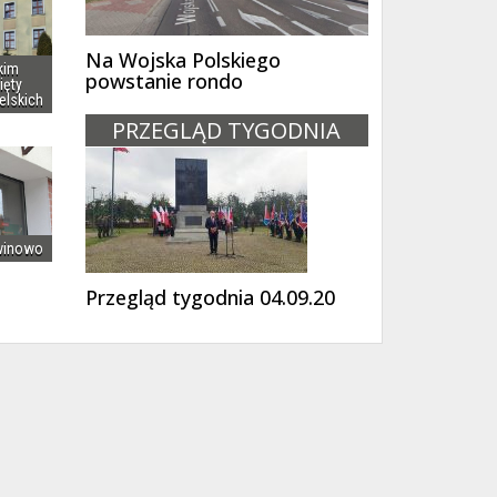
Na Wojska Polskiego
kim
powstanie rondo
ięty
elskich
PRZEGLĄD TYGODNIA
winowo
Przegląd tygodnia 04.09.20