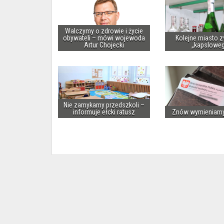
Walczymy o zdrowie i życie
obywateli – mówi wojewoda
Kolejne miasto z
Artur Chojecki
„kapslowe
Nie zamykamy przedszkoli –
informuje ełcki ratusz
Znów wymieniam