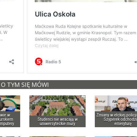
O TYM SIĘ MÓWI
owie w
Zmiany w ełckiej policj
urskiem
Studenci nie wracają w
Szyperek odchodzi
omputery
uniwersyteckie mury
emeryturę