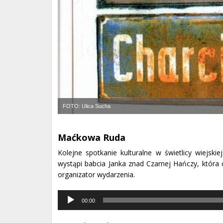
FOTO: Ulica Sucha
Maćkowa Ruda
Kolejne spotkanie kulturalne w świetlicy wiejsk
wystąpi babcia Janka znad Czarnej Hańczy, która 
organizator wydarzenia.
Odtwarzacz
00:00
muzyki