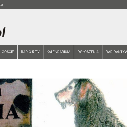
ka
GOŚCIE
RADIO 5 TV
KALENDARIUM
OGŁOSZENIA
RADIOAKTYW