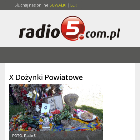
Słuchaj nas online
SUWAŁKI
|
EŁK
X Dożynki Powiatowe
FOTO: Radio 5