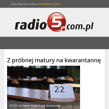
Słuchaj nas online
SUWAŁKI
|
EŁK
Z próbnej matury na kwarantannę
FOTO: archiwum Radio 5 (zdj. ilustracyjne)