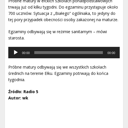
Próbne matury w ełckich szkołach ponadpodstawowych
trwają już od kilku tygodni. Do egzaminu przystępuje około
700 uczniów. Sytuacja z „Białego” ogólniaka, to jedyny do
tej pory przypadek obecności osoby zakażonej na maturze.
Egzaminy odbywają się w reżimie sanitarnym – mówi
starosta.
Odtwarzacz
00:00
00:00
muzyki
Próbne matury odbywają się we wszystkich szkołach
średnich na terenie Ełku. Egzaminy potrwają do końca
tygodnia.
Źródło: Radio 5
Autor: wk