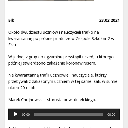
Ełk
23.02.2021
Około dwudziestu uczniów i nauczycieli trafiło na
kwarantannę po próbnej maturze w Zespole Szkół nr 2 w
Ełku.
W jednej z grup do egzaminu przystąpił uczeń, u którego
później stwierdzono zakażenie koronawirusem.
Na kwarantannę trafili uczniowie i nauczyciele, którzy
przebywali z zakażonym uczniem w tej samej sali, w sumie
około 20 osób.
Marek Chojnowski – starosta powiatu ełckiego.
Odtwarzacz
00:00
00:00
muzyki