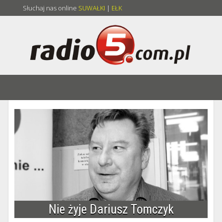
Słuchaj nas online
SUWAŁKI
|
EŁK
Nie żyje Dariusz Tomczyk