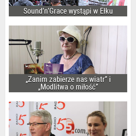
Sound’n’Grace wystąpi w Ełku
„Zanim zabierze nas wiatr” i
„Modlitwa o miłość”