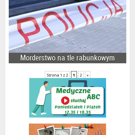
Morderstwo na tle rabunkowym
Strona 1 z 2
1
2
»