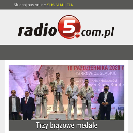
Słuchaj nas online
SUWAŁKI
|
EŁK
Trzy brązowe medale