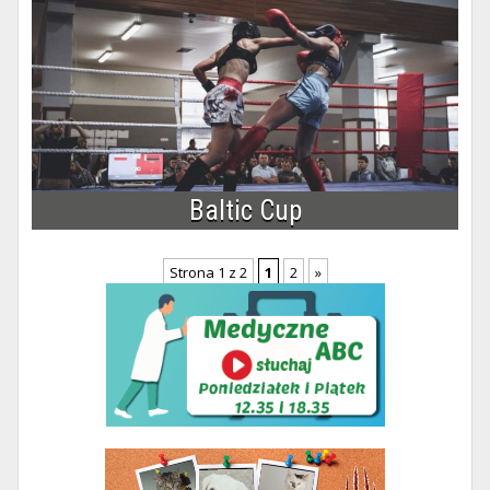
Baltic Cup
Strona 1 z 2
1
2
»